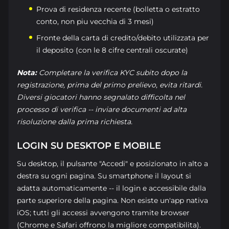
Prova di residenza recente (bolletta o estratto
conto, non piu vecchia di 3 mesi)
Fronte della carta di credito/debito utilizzata per
il deposito (con le 8 cifre centrali oscurate)
Nota:
Completare la verifica KYC subito dopo la
registrazione, prima del primo prelievo, evita ritardi.
Diversi giocatori hanno segnalato difficolta nel
processo di verifica -- inviare documenti ad alta
risoluzione dalla prima richiesta.
LOGIN SU DESKTOP E MOBILE
Su desktop, il pulsante "Accedi" e posizionato in alto a
destra su ogni pagina. Su smartphone il layout si
adatta automaticamente -- il login e accessibile dalla
parte superiore della pagina. Non esiste un'app nativa
iOS; tutti gli accessi avvengono tramite browser
(Chrome e Safari offrono la migliore compatibilita).