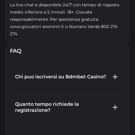
La live chat e disponibile 24/7 con tempo di risposta
medio inferiore a 5 minuti. 18+. Giocate
responsabilmente. Per assistenza gratuita:
www.giocatori-anonimi.it o Numero Verde 800 274
274.
FAQ
Chi puo iscriversi su Bdmbet Casino?
Quanto tempo richiede la
registrazione?